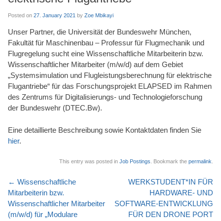
Posted on
27. January 2021
by
Zoe Mbikayi
Unser Partner, die Universität der Bundeswehr München,
Fakultät für Maschinenbau – Professur für Flugmechanik und
Flugregelung sucht eine Wissenschaftliche Mitarbeiterin bzw.
Wissenschaftlicher Mitarbeiter (m/w/d) auf dem Gebiet
„Systemsimulation und Flugleistungsberechnung für elektrische
Flugantriebe“ für das Forschungsprojekt ELAPSED im Rahmen
des Zentrums für Digitalisierungs- und Technologieforschung
der Bundeswehr (DTEC.Bw).
Eine detaillierte Beschreibung sowie Kontaktdaten finden Sie
hier
.
This entry was posted in
Job Postings
. Bookmark the
permalink
.
Post
←
Wissenschaftliche
WERKSTUDENT*IN FÜR
navigation
Mitarbeiterin bzw.
HARDWARE- UND
Wissenschaftlicher Mitarbeiter
SOFTWARE-ENTWICKLUNG
(m/w/d) für „Modulare
FÜR DEN DRONE PORT