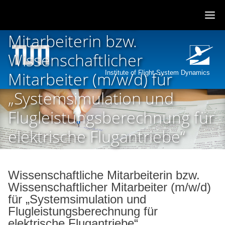
Wissenschaftliche
Mitarbeiterin bzw.
Skip
to
Wissenschaftlicher
content
Mitarbeiter (m/w/d) für
Institute of Flight System Dynamics
„Systemsimulation und
Flugleistungsberechnung für
elektrische Flugantriebe“
Wissenschaftliche Mitarbeiterin bzw.
Wissenschaftlicher Mitarbeiter (m/w/d)
für „Systemsimulation und
Flugleistungsberechnung für
elektrische Flugantriebe“