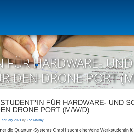
 FÜR HARDWARE- UND
R DEN DRONE PORT (M
STUDENT*IN FÜR HARDWARE- UND 
DEN DRONE PORT (M/W/D)
 February 2021
by
Zoe Mbikayi
ner die Quantum-Systems GmbH sucht einen/eine WerkstudentIn für