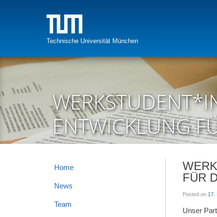
Skip
to
content
Technische Universität München
WERKSTUDENT*IN
ENTWICKLUNG FÜ
WERK
Home
FÜR 
News
Posted on
17.
Team
Unser Part