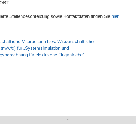
ORT.
llierte Stellenbeschreibung sowie Kontaktdaten finden Sie
hier
.
haftliche Mitarbeiterin bzw. Wissenschaftlicher
tion
r (m/w/d) für „Systemsimulation und
ngsberechnung für elektrische Flugantriebe“
↑