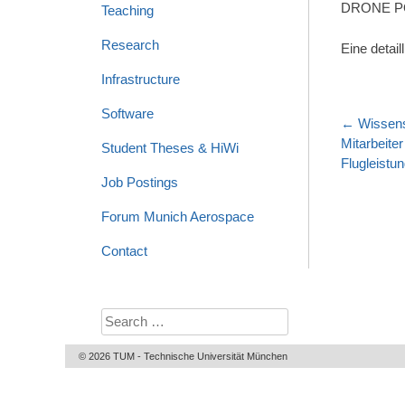
DRONE P
Teaching
Research
Eine detai
Infrastructure
Software
Post
←
Wissensc
naviga
Mitarbeite
Student Theses & HiWi
Flugleistu
Job Postings
Forum Munich Aerospace
Contact
Search
for:
© 2026 TUM - Technische Universität München