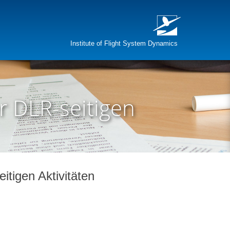
Institute of Flight System Dynamics
er DLR-seitigen
itigen Aktivitäten