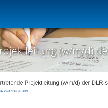
rojektleitung (w/m/d) d
ertretende Projektleitung (w/m/d) der DLR-se
May 2023
by
Silke Deindl