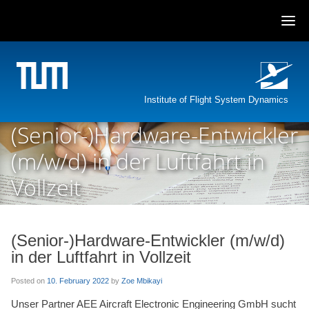
Skip
to
content
Institute of Flight System Dynamics
(Senior-)Hardware-Entwickler
(m/w/d) in der Luftfahrt in
Vollzeit
(Senior-)Hardware-Entwickler (m/w/d)
in der Luftfahrt in Vollzeit
Posted on
10. February 2022
by
Zoe Mbikayi
Unser Partner AEE Aircraft Electronic Engineering GmbH sucht