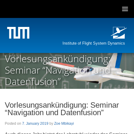
Skip
to
content
Institute of Flight System Dynamics
Vorlesungsankündigung:
Seminar “Navigation und
Datenfusion”
Vorlesungsankündigung: Seminar
“Navigation und Datenfusion”
Posted on
7. January 2019
by
Zoe Mbikayi