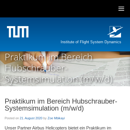
Skip
to
content
Institute of Flight System Dynamics
Praktikum im Bereich
Hubschrauber-
Systemsimulation (m/w/d)
Praktikum im Bereich Hubschrauber-
Systemsimulation (m/w/d)
Posted on
21. August 2020
by
Zoe Mbikayi
Unser Partner Airbus Helicopters bietet ein Praktikum im