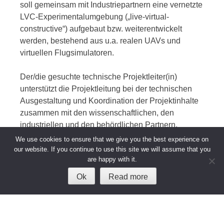
soll gemeinsam mit Industriepartnern eine vernetzte
LVC-Experimentalumgebung („live-virtual-
constructive“) aufgebaut bzw. weiterentwickelt
werden, bestehend aus u.a. realen UAVs und
virtuellen Flugsimulatoren.
Der/die gesuchte technische Projektleiter(in)
unterstützt die Projektleitung bei der technischen
Ausgestaltung und Koordination der Projektinhalte
zusammen mit den wissenschaftlichen, den
industriellen und den behördlichen Partnern.
We use cookies to ensure that we give you the best experience on
Details entnehmen Sie bitte der
Ausschreibung
.
our website. If you continue to use this site we will assume that you
are happy with it.
This entry was posted in
Job Postings
. Bookmark the
permalink
.
Ok
Read more
Post
←
Propulsion Design
Sensorsimulation in Gaming
navigation
Engineer for EVTOL Project
Engines
→