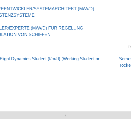
EENTWICKLER/SYSTEMARCHITEKT (M/W/D)
ISTENZSYSTEME
LER/EXPERTE (M/W/D) FÜR REGELUNG
ULATION VON SCHIFFEN
Th
 Flight Dynamics Student (f/m/d) (Working Student or
Semes
tion
rocke
↑