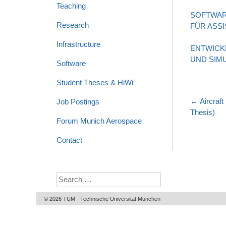
Teaching
SOFTWAR
Research
FÜR ASS
Infrastructure
ENTWICK
UND SIM
Software
Student Theses & HiWi
Post
←
Aircraft
Job Postings
naviga
Thesis)
Forum Munich Aerospace
Contact
Search
for:
© 2026 TUM - Technische Universität München