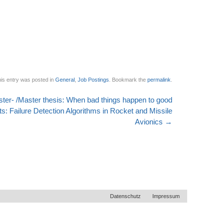
is entry was posted in
General
,
Job Postings
. Bookmark the
permalink
.
ter- /Master thesis: When bad things happen to good
ts: Failure Detection Algorithms in Rocket and Missile
Avionics
→
Datenschutz
Impressum