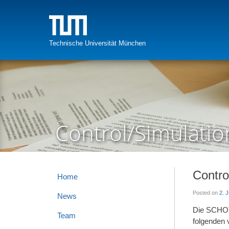
Skip
to
content
Technische Universität München
Control/Simulatio
Contro
Home
Posted on
2. 
News
Die SCHOTT
Team
folgenden 