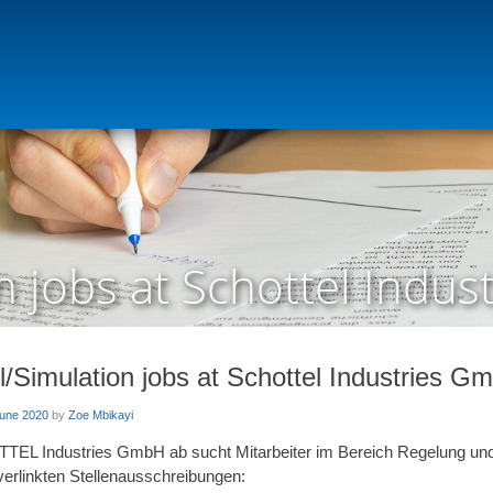
n jobs at Schottel Indu
l/Simulation jobs at Schottel Industries G
June 2020
by
Zoe Mbikayi
EL Industries GmbH ab sucht Mitarbeiter im Bereich Regelung und S
verlinkten Stellenausschreibungen: